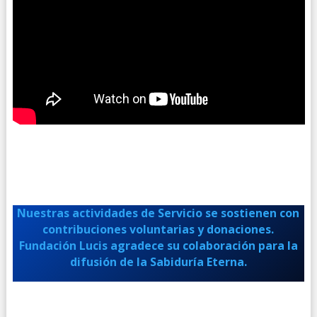
Nuestras actividades de Servicio
se sostienen con
contribuciones voluntarias y donaciones.
Fundación Lucis agradece su colaboración
para la
difusión de la Sabiduría Eterna.