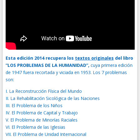
Esta edición 2014 recupera los
textos originales
del libro
“LOS PROBLEMAS DE LA HUMANIDAD”,
cuya primera edición
de 1947 fuera recortada y viciada en 1953. Los 7 problemas
son:
I. La Reconstrucción Física del Mundo
II. La Rehabilitación Sicológica de las Naciones
III. El Problema de los Niños
IV. El Problema de Capital y Trabajo
V. El Problema de Minorías Raciales
VI. El Problema de las Iglesias
VII. El Problema de Unidad Internacional