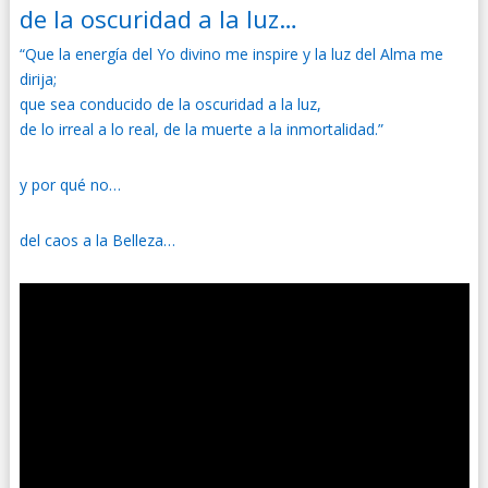
de la oscuridad a la luz…
“Que la energía del Yo divino me inspire y la luz del Alma me
dirija;
que sea conducido de la oscuridad a la luz,
de lo irreal a lo real, de la muerte a la inmortalidad.”
y por qué no…
del caos a la Belleza…