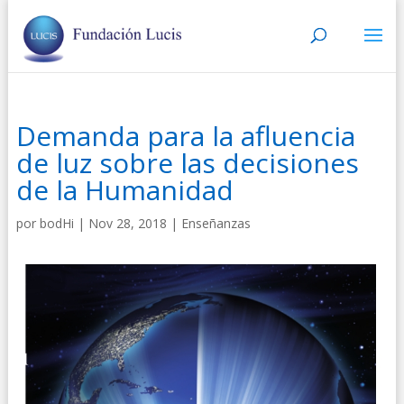
Demanda para la afluencia
de luz sobre las decisiones
de la Humanidad
por
bodHi
|
Nov 28, 2018
|
Enseñanzas