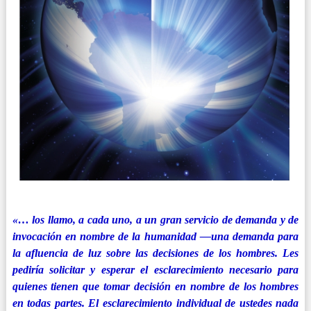
«… los llamo, a cada uno, a un gran servicio de demanda y de
invocación en nombre de la humanidad
—una
demanda para
la afluencia de luz sobre las decisiones de los hombres. Les
pediría solicitar y esperar el esclarecimiento necesario para
quienes tienen que tomar decisión en nombre de los hombres
en todas partes. El esclarecimiento individual de ustedes nada