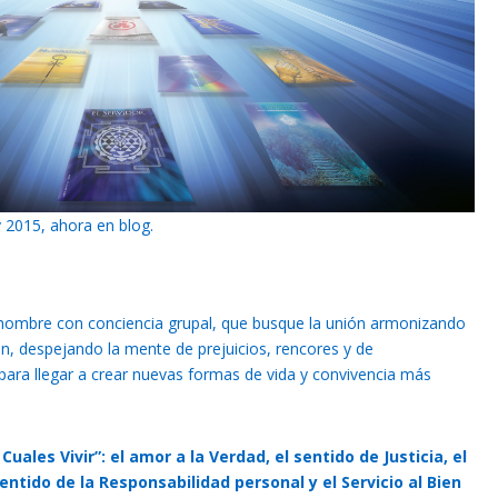
y 2015, ahora en blog.
hombre con conciencia grupal, que busque la unión armonizando
ien, despejando la mente de prejuicios, rencores y de
ara llegar a crear nuevas formas de vida y convivencia más
 Cuales Vivir”: el amor a la Verdad, el sentido de Justicia, el
entido de la Responsabilidad personal y el Servicio al Bien