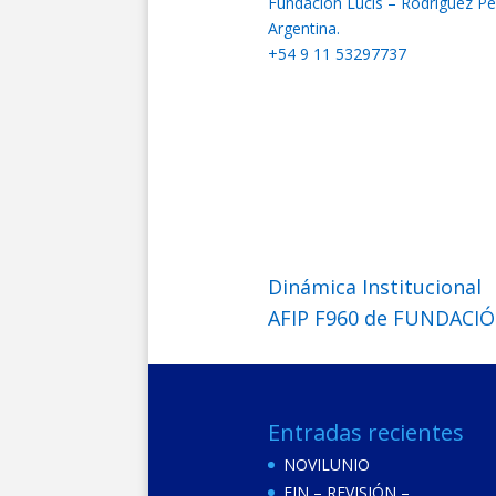
Fundación Lucis – Rodríguez P
Argentina.
+54 9 11 53297737
Dinámica Institucional
AFIP F960 de FUNDACIÓ
Entradas recientes
NOVILUNIO
FIN – REVISIÓN –