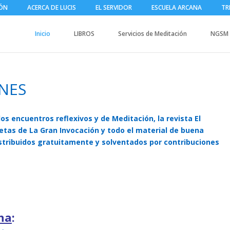
IÓN
ACERCA DE LUCIS
EL SERVIDOR
ESCUELA ARCANA
TR
Inicio
LIBROS
Servicios de Meditación
NGSM
NES
los encuentros reflexivos y de Meditación, la revista El
rjetas de La Gran Invocación y todo el material de buena
istribuidos gratuitamente y solventados por contribuciones
na
: