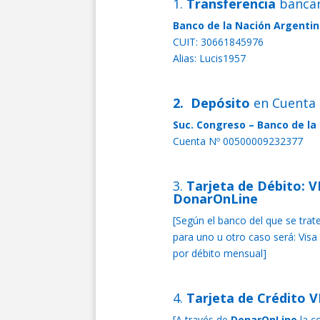
1.
Transferencia
bancar
Banco de la Nación Argenti
CUIT: 30661845976
Alias: Lucis1957
2. Depósito
en Cuenta 
Suc. Congreso – Banco de l
Cuenta Nº 00500009232377
3.
Tarjeta de Débito: V
DonarOnLine
[Según el banco del que se trat
para uno u otro caso será: Visa 
por débito mensual]
4.
Tarjeta de Crédito 
[A través de
DonarOnLine
la c