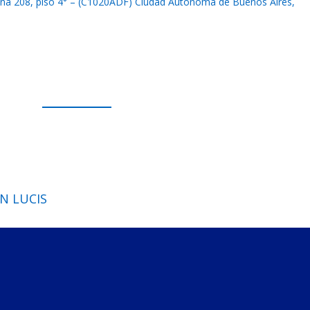
eña 208, piso 4° – (C1020ADF) Ciudad Autónoma de Buenos Aires,
N LUCIS