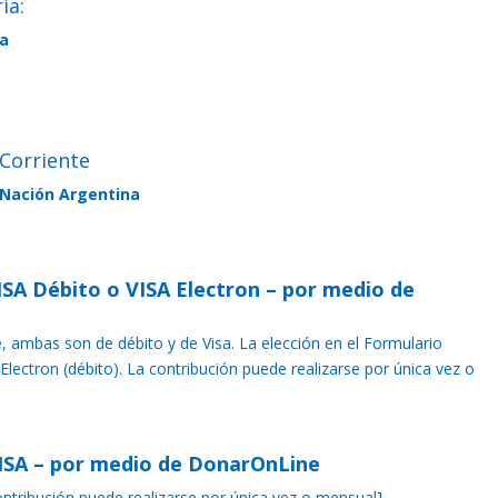
ia:
na
Corriente
a Nación Argentina
ISA Débito o VISA Electron – por medio de
e, ambas son de débito y de Visa. La elección en el Formulario
Electron (débito). La contribución puede realizarse por única vez o
VISA – por medio de DonarOnLine
ontribución puede realizarse por única vez o mensual]