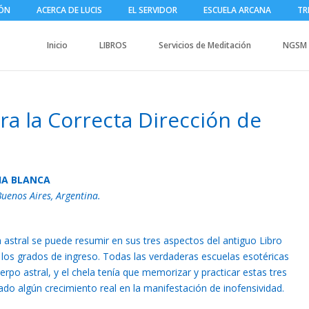
IÓN
ACERCA DE LUCIS
EL SERVIDOR
ESCUELA ARCANA
TR
Inicio
LIBROS
Servicios de Meditación
NGSM
ra la Correcta Dirección de
IA BLANCA
 Buenos Aires, Argentina.
a astral se puede resumir en sus tres aspectos del antiguo Libro
 los grados de ingreso. Todas las verdaderas escuelas esotéricas
rpo astral, y el chela tenía que memorizar y practicar estas tres
do algún crecimiento real en la manifestación de inofensividad.