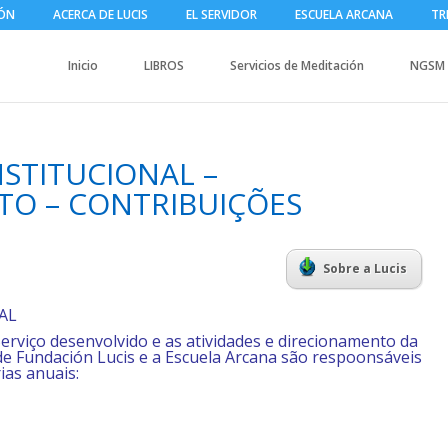
IÓN
ACERCA DE LUCIS
EL SERVIDOR
ESCUELA ARCANA
TR
Inicio
LIBROS
Servicios de Meditación
NGSM
NSTITUCIONAL –
TO – CONTRIBUIÇÕES
Sobre a Lucis
AL
 Serviço desenvolvido e as atividades e direcionamento da
de Fundación Lucis e a Escuela Arcana são respoonsáveis
ias anuais: