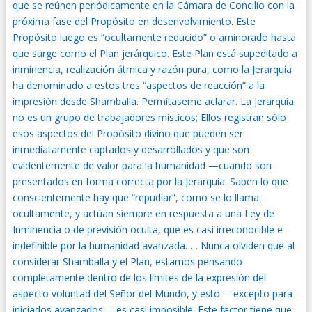
que se reúnen periódicamente en la Cámara de Concilio con la
próxima fase del Propósito en desenvolvimiento. Este
Propósito luego es “ocultamente reducido” o aminorado hasta
que surge como el Plan jerárquico. Este Plan está supeditado a
inminencia, realización átmica y razón pura, como la Jerarquía
ha denominado a estos tres “aspectos de reacción” a la
impresión desde Shamballa. Permítaseme aclarar. La Jerarquía
no es un grupo de trabajadores místicos; Ellos registran sólo
esos aspectos del Propósito divino que pueden ser
inmediatamente captados y desarrollados y que son
evidentemente de valor para la humanidad —cuando son
presentados en forma correcta por la Jerarquía. Saben lo que
conscientemente hay que “repudiar”, como se lo llama
ocultamente, y actúan siempre en respuesta a una Ley de
Inminencia o de previsión oculta, que es casi irreconocible e
indefinible por la humanidad avanzada. … Nunca olviden que al
considerar Shamballa y el Plan, estamos pensando
completamente dentro de los límites de la expresión del
aspecto voluntad del Señor del Mundo, y esto —excepto para
iniciados avanzados— es casi imposible. Este factor tiene que