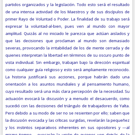
partidos orga­nizados y la legislación. Todo esto será el resultado
de una intensa actividad de los Maestros y de sus discípulos de
primer Rayo de Voluntad o Poder. La finalidad de su trabajo será
expresar la voluntad-al-bien, pues ven al mundo con mayor
amplitud. Quizás al no iniciado le parezca que actúan aislados y
que las decisiones que proclaman al mundo son demasiado
severas, provocando la irritabilidad de los de mente cerrada y de
quienes interpretan la libertad en términos de su oscuro punto de
vista individual. Sin embargo, trabajan bajo la dirección espiritual
como cualquier guía religioso y esto será ampliamente reconocido.
La historia justificará sus acciones, porque habrán dado una
orientación a los asuntos mundiales y al pensamiento humano,
cuyo resultado será una más clara percepción de la necesidad. Su
actuación evocará la discusión y a menudo el desacuerdo, como
sucedió con las decisiones del triángulo de trabajadores de Yalta.
Pero debido a su modo de ser no se resienten por ello; saben que
la discusión evocada y las críticas surgidas, revelarán la pequeñez
y los instin­tos separativos inherentes en sus opositores y —al
mismo tiempo— evocarán la unión de quienes ven detrás de la