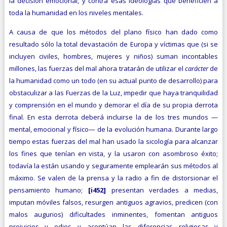
la decisión emocional, y contra esas ideologías que beneficien a
toda la humanidad en los niveles mentales.
A causa de que los métodos del plano físico han dado como
resultado sólo la total devastación de Europa y víctimas que (si se
incluyen civiles, hombres, mujeres y niños) suman incontables
millones, las fuerzas del mal ahora tratarán de utilizar el
carácter
de
la humanidad como un todo (en su actual punto de desarrollo) para
obstaculizar a las Fuerzas de la Luz, impedir que haya tranquilidad
y comprensión en el mundo y demorar el día de su propia derrota
final. En esta derrota deberá incluirse la de los tres mundos —
mental, emocional y físico— de la evolución humana. Durante largo
tiempo estas fuerzas del mal han usado la sicología para alcanzar
los fines que tenían en vista, y la usaron con asombroso éxito;
todavía la están usando y seguramente emplearán sus métodos al
máximo. Se valen de la prensa y la radio a fin de distorsionar el
pensamiento humano;
[i452]
presentan verdades a medias,
imputan móviles falsos, resurgen antiguos agravios, predicen (con
malos augurios) dificultades inminentes, fomentan antiguos
prejuicios y odios y acentúan las diferencias religiosas y