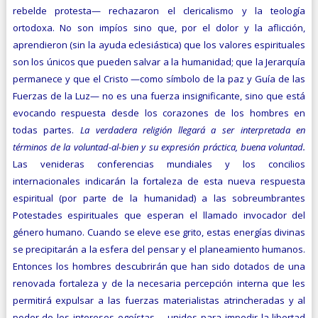
rebelde protesta— rechazaron el clericalismo y la teología
ortodoxa. No son impíos sino que, por el dolor y la aflicción,
aprendieron (sin la ayuda eclesiástica) que los valores espirituales
son los únicos que pueden salvar a la humanidad; que la Jerarquía
permanece y que el Cristo —como símbolo de la paz y Guía de las
Fuerzas de la Luz— no es una fuerza insignificante, sino que está
evocando respuesta desde los corazones de los hombres en
todas partes.
La verdadera religión llegará a ser interpretada en
términos de la voluntad-al-bien y su expresión práctica, buena voluntad.
Las venideras conferencias mundiales y los concilios
internacionales indicarán la fortaleza de esta nueva respuesta
espiritual (por parte de la humanidad) a las sobreumbrantes
Potestades espirituales que esperan el llamado invocador del
género humano. Cuando se eleve ese grito, estas energías divinas
se precipitarán a la esfera del pensar y el planeamiento humanos.
Entonces los hombres descubrirán que han sido dotados de una
renovada fortaleza y de la necesaria percepción interna que les
permitirá expulsar a las fuerzas materialistas atrincheradas y al
poder de los intereses egoístas —unidos para impedir la libertad