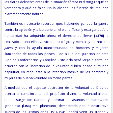
los claros delineamientos de la situación fáctica ni distinguir qué es
verdadero y qué es falso. No lo olviden, las fuerzas del mal son
extremadamente hábiles.
También es necesario recordar que, habiendo ganado la gue­rra
contra la agresión y la barbarie en el plano físico (y está ganada), la
humanidad ha adquirido ahora el derecho de llevar
[e376]
lo
realizado a una efectiva victoria sicológica y mental, y de hacerlo
juntos
y con la ayuda mancomunada de hombres y mujeres
iluminados de todos los países —de allí la inauguración de este
Ciclo de Conferencias y Concilios. Este ciclo será largo o corto, de
acuerdo con la liberación de la voluntad-al-bien desde el mundo
espiritual, en respuesta a la intención masiva de los hombres y
mujeres de buena voluntad en todas partes.
A medida que el aspecto destructor de la Voluntad de Dios se
acerca al cumplimiento del propósito divino, la voluntad-al-bien
puede surgir con claridad y dominar los asuntos humanos. Del
grandioso
[i453]
mal planetario, demostrado por la destructiva
guerra de los últimos años (1914-1945), podrá venir un grande y