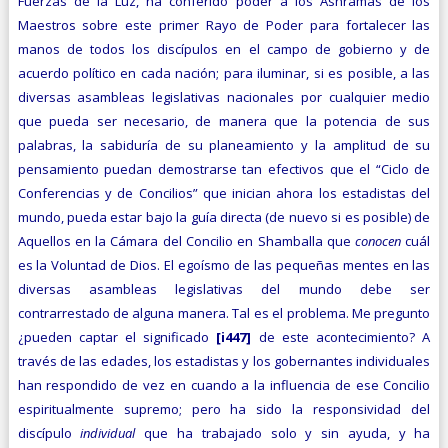
Fuerzas de la Luz, ha conferido poder a los Ashramas de los
Maestros sobre este primer Rayo de Poder para fortalecer las
manos de todos los discípulos en el campo de gobierno y de
acuerdo político en cada nación; para iluminar, si es posible, a las
diversas asambleas legislativas nacionales por cualquier medio
que pueda ser necesario, de manera que la potencia de sus
palabras, la sabiduría de su planeamiento y la amplitud de su
pensamiento puedan demostrarse tan efectivos que el “Ciclo de
Conferencias y de Concilios” que inician ahora los estadistas del
mundo, pueda estar bajo la guía directa (de nuevo si es posible) de
Aquellos en la Cámara del Concilio en Shamballa que
conocen
cuál
es la Voluntad de Dios. El egoísmo de las pequeñas mentes en las
diversas asambleas legislativas del mundo debe ser
contrarrestado de alguna manera. Tal es el problema. Me pregunto
¿pueden captar el significado
[i447]
de este acontecimiento? A
través de las edades, los estadistas y los gobernantes indivi­duales
han respondido de vez en cuando a la influencia de ese Concilio
espiritualmente supremo; pero ha sido la responsividad del
discípulo
individual
que ha trabajado solo y sin ayuda, y ha