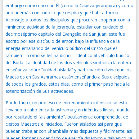
embargo como uno con Él (como la Cabeza jerárquica) y como
uno además con todo lo que respira y que habita forma.
Aconsejo a todos los discípulos que procuran cooperar con la
inminente actividad de la Jerarquía, estudiar con cuidado el
decimoséptimo capítulo del Evangelio de San Juan; este fue
escrito por ese discípulo de amor, bajo la influencia de la
energía emanando del vehículo búdico del Cristo que es
también —como se les ha dicho— idéntico al vehículo búdico
del Buda. La identidad de los dos vehículos simboliza la entera
enseñanza sobre “unidad aislada” y participación divina que los
Maestros en Sus Ashramas están enseñando a Sus discípulos
de todos los grados, estos días, como el primer paso hacia la
exteriorización de Sus actividades.
Por lo tanto, un proceso de entrenamiento intensivo se está
llevando a cabo en cada ashrama y en idénticas líneas, dando
por resultado el “aislamiento”, ocultamente comprendido, de
ciertos Maestros e iniciados. Fueron aislados así para que
puedan trabajar con Shamballa más dispuesta y fácilmente; así
pueden formar un depósito de energía dinámico y galvánico (la