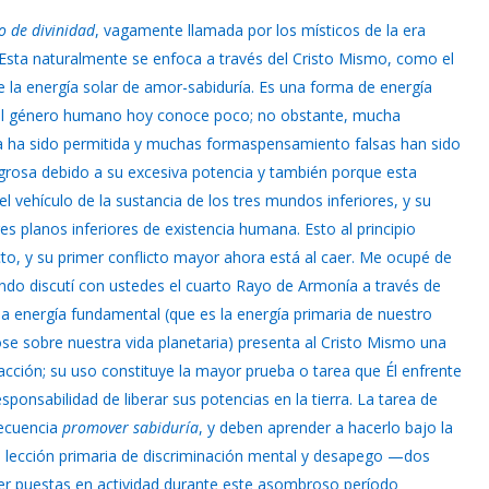
o de divinidad
, vagamente llamada por los místicos de la era
”. Esta naturalmente se enfoca a través del Cristo Mismo, como el
e la energía solar de amor-sabiduría. Es una forma de energía
l el género humano hoy conoce poco; no obstante, mucha
a ha sido permitida y muchas formaspensamiento falsas han sido
igrosa debido a su excesiva potencia y también porque esta
el vehículo de la sustancia de los tres mundos inferiores, y su
res planos inferiores de existencia humana. Esto al principio
to, y su primer conflicto mayor ahora está al caer. Me ocupé de
ando discutí con ustedes el cuarto Rayo de Armonía a través de
da energía fundamental (que es la energía primaria de nuestro
se sobre nuestra vida planetaria) presenta al Cristo Mismo una
acción; su uso constituye la mayor prueba o tarea que Él enfrente
ponsabilidad de liberar sus potencias en la tierra. La tarea de
secuencia
promover sabiduría
, y deben aprender a hacerlo bajo la
la lección primaria de discriminación mental y desapego —dos
er puestas en actividad durante este asombroso período