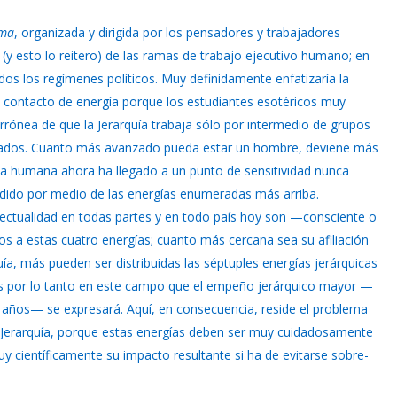
sma
, organizada y dirigida por los pensadores y trabajadores
y esto lo reitero) de las ramas de trabajo ejecutivo humano; en
os los regímenes políticos. Muy definidamente enfatizaría la
e contacto de energía porque los estudiantes esotéricos muy
rrónea de que la Jerarquía trabaja sólo por intermedio de grupos
lamados. Cuanto más avanzado pueda estar un hombre, deviene más
raza humana ahora ha llegado a un punto de sensitividad nunca
dido por medio de las energías enumeradas más arriba.
telectualidad en todas partes y en todo país hoy son —consciente o
 a estas cuatro energías; cuanto más cercana sea su afiliación
ía, más pueden ser distribuidas las séptuples energías jerárquicas
 Es por lo tanto en este campo que el empeño jerárquico mayor —
 años— se expresará. Aquí, en consecuencia, reside el problema
 Jerarquía, porque estas energías deben ser muy cuidadosamente
uy científicamente su impacto resultante si ha de evitarse sobre-