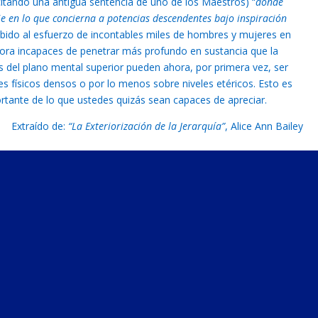
itando una antigua sentencia de uno de los Maestros) “
donde
aje en lo que concierna a potencias descendentes bajo inspiración
 debido al esfuerzo de incontables miles de hombres y mujeres en
hora incapaces de penetrar más profundo en sustancia que la
les del plano mental superior pueden ahora, por primera vez, ser
s físicos densos o por lo menos sobre niveles etéricos. Esto es
ante de lo que ustedes quizás sean capaces de apreciar.
Extraído de:
“La Exteriorización de la Jerarquía”
, Alice Ann Bailey