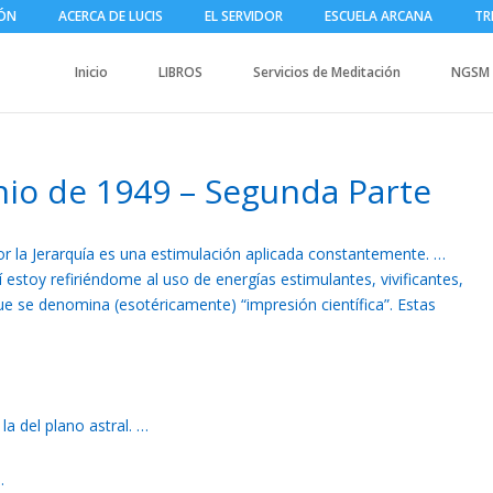
IÓN
ACERCA DE LUCIS
EL SERVIDOR
ESCUELA ARCANA
TR
Inicio
LIBROS
Servicios de Meditación
NGSM
nio de 1949 – Segunda Parte
 la Jerarquía es una estimulación aplicada constantemente. …
estoy refiriéndome al uso de energías estimulantes, vivificantes,
que se denomina (esotéricamente) “impresión científica”. Estas
la del plano astral. …
…