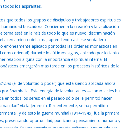
 todos los aspirantes.
tos que todos los grupos de discípulos y trabajadores espirituales
 humanidad buscadora. Conciernen a la creación y la vitalización
te tema está en la raíz de todo lo que es nuevo: discriminación
 el acercamiento del alma, aprendiendo así ese verdadero
ro erróneamente aplicado por todas las órdenes monásticas en
 como oriental) durante los últimos siglos, aplicado por lo tanto
er relación alguna con la importancia espiritual interna. El
 monásticos emergerán más tarde en los procesos históricos de la
 divino
(el de voluntad o poder) que está siendo aplicada ahora
 por Shamballa. Esta energía de la voluntad es —como se les ha
a en todos los seres; en el pasado sólo se le permitió hacer
umanidad” vía la Jerarquía. Recientemente, se ha permitido
imental, y de esto la guerra mundial (1914-1945) fue la primera
ones, presentando oportunidad, purificando pensamiento humano y
ja y gastada. Es una energía sumamente peligrosa y no puede ser