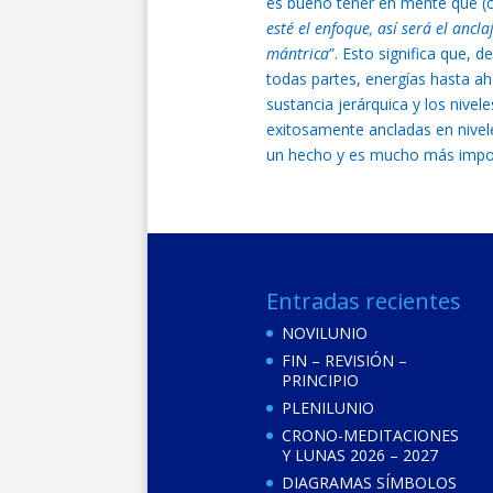
es bueno tener en mente que (c
esté el enfoque, así será el ancl
mántrica
”. Esto significa que,
todas partes, energías hasta a
sustancia jerárquica y los nive
exitosamente ancladas en nivele
un hecho y es mucho más import
Entradas recientes
NOVILUNIO
FIN – REVISIÓN –
PRINCIPIO
PLENILUNIO
CRONO-MEDITACIONES
Y LUNAS 2026 – 2027
DIAGRAMAS SÍMBOLOS