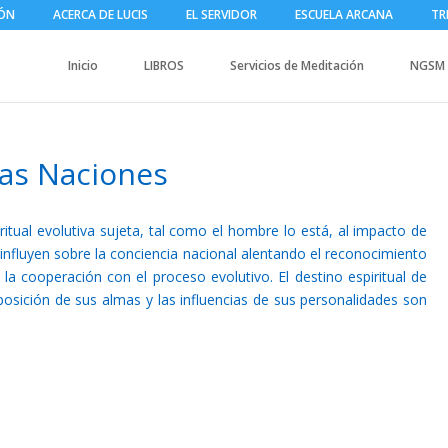
IÓN
ACERCA DE LUCIS
EL SERVIDOR
ESCUELA ARCANA
TR
Inicio
LIBROS
Servicios de Meditación
NGSM
las Naciones
itual evolutiva sujeta, tal como el hombre lo está, al impacto de
 influyen sobre la conciencia nacional alentando el reconocimiento
 la cooperación con el proceso evolutivo. El destino espiritual de
osición de sus almas y las influencias de sus personalidades son