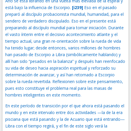
Ario se está librando en una vuelta más elevada de la espiral y
está bajo la influencia de Escorpio.
[i239]
Eso en el pasado
preparó al discípulo probacionista mundial, humanidad, para el
sendero de verdadero discipulado. Eso en el presente está
preparando al discípulo mundial para tomar iniciación. Durante
el vasto ínterin entre el decisivo acontecimiento atlante y el
tiempo actual, una gran re-orientación sobre la rueda de vida
ha tenido lugar; desde entonces, varios millones de hombres
han pasado de Escorpio a Libra (simbólicamente hablando) y
allí han sido “pesados en la balanza” y después han reenfocado
su vida de deseo hacia aspiración espiritual y reforzado su
determinación de avanzar, y así han retornado a Escorpio
sobre la rueda revertida. Reflexionen sobre este pensamiento,
pues esto constituye el problema real para las masas de
hombres inteligentes en este momento.
En este período de transición por el que ahora está pasando el
mundo y en este intervalo entre dos actividades —la de la era
pisciana que está pasando y la de Acuario que está entrando—
Libra con el tiempo regirá, y el fin de este siglo verá la