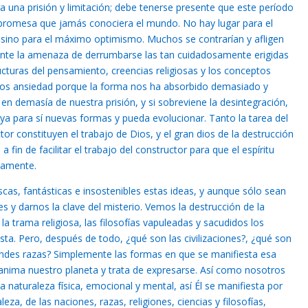
ra una prisión y limitación; debe tenerse presente que este período
 promesa que jamás conociera el mundo. No hay lugar para el
 sino para el máximo optimismo. Muchos se contrarían y afligen
, ante la amenaza de derrumbarse las tan cuidadosamente erigidas
cturas del pensamiento, creencias religiosas y los conceptos
imos ansiedad porque la forma nos ha absorbido demasiado y
 demasía de nuestra prisión, y si sobreviene la desintegración,
uya para sí nuevas formas y pueda evolucionar. Tanto la tarea del
or constituyen el trabajo de Dios, y el gran dios de la destrucción
a fin de facilitar el trabajo del constructor para que el espíritu
damente.
as, fantásticas e insostenibles estas ideas, y aunque sólo sean
s y darnos la clave del misterio. Vemos la destrucción de la
la trama religiosa, las filosofías vapuleadas y sacudidos los
ista. Pero, después de todo, ¿qué son las civilizaciones?, ¿qué son
randes razas? Simplemente las formas en que se manifiesta esa
e anima nuestro planeta y trata de expresarse. Así como nosotros
naturaleza física, emocional y mental, así Él se manifiesta por
eza, de las naciones, razas, religiones, ciencias y filosofías,