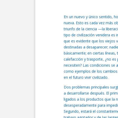
En un nuevo y único sentido, h
nueva. Esto es cada vez más ob
triunfo de la ciencia —la liber
tipo de civilización venidera e
que es evidente que los viejos
destinadas a desaparecer; nadie
básicamente; en ciertas líneas,
calefacción y trasporte, ¿no es
necesiten? Las condiciones se
como ejemplos de los cambios 
en el futuro vivir civilizado.
Dos problemas principales surg
a desarrollarse después. El pri
ligados a los productos que la 
desesperadamente para impedir 
Segundo, estará el constanteme
trabajo agotador y de las larga