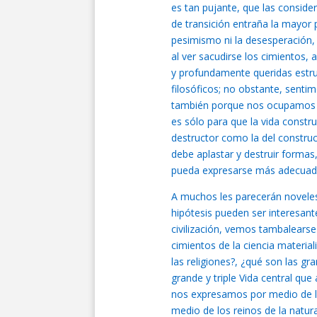
es tan pujante, que las conside
de transición entraña la mayor
pesimismo ni la desesperación,
al ver sacudirse los cimientos
y profundamente queridas estru
filosóficos; no obstante, sent
también porque nos ocupamos en
es sólo para que la vida constr
destructor como la del construct
debe aplastar y destruir formas, 
pueda expresarse más adecua
A muchos les parecerán novelesc
hipótesis pueden ser interesante
civilización, vemos tambalearse 
cimientos de la ciencia material
las religiones?, ¿qué son las g
grande y triple Vida central qu
nos expresamos por medio de la 
medio de los reinos de la natural