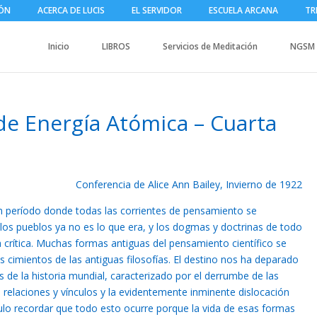
IÓN
ACERCA DE LUCIS
EL SERVIDOR
ESCUELA ARCANA
TR
Inicio
LIBROS
Servicios de Meditación
NGSM
de Energía Atómica – Cuarta
Conferencia de Alice Ann Bailey, Invierno de 1922
n período donde todas las corrientes de pensamiento se
e los pueblos ya no es lo que era, y los dogmas y doctrinas de todo
a crítica. Muchas formas antiguas del pensamiento científico se
 cimientos de las antiguas filosofías. El destino nos ha deparado
s de la historia mundial, caracterizado por el derrumbe de las
s relaciones y vínculos y la evidentemente inminente dislocación
ímulo recordar que todo esto ocurre porque la vida de esas formas