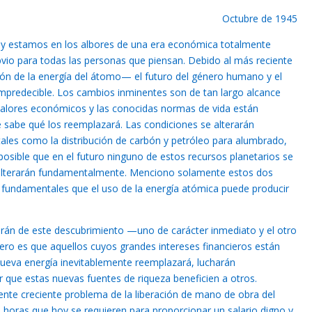
Octubre de 1945
oy estamos en los albores de una era económica totalmente
vio para todas las personas que piensan. Debido al más reciente
ación de la energía del átomo— el futuro del género humano y el
s impredecible. Los cambios inminentes son de tan largo alcance
 valores económicos y las conocidas normas de vida están
 sabe qué los reemplazará. Las condiciones se alterarán
 tales como la distribución de carbón y petróleo para alumbrado,
 posible que en el futuro ninguno de estos recursos planetarios se
 alterarán fundamentalmente. Menciono solamente estos dos
fundamentales que el uso de la energía atómica puede producir
irán de este descubrimiento —uno de carácter inmediato y el otro
mero es que aquellos cuyos grandes intereses financieros están
nueva energía inevitablemente reemplazará, lucharán
que estas nuevas fuentes de riqueza beneficien a otros.
nte creciente problema de la liberación de mano de obra del
s horas que hoy se requieren para proporcionar un salario digno y