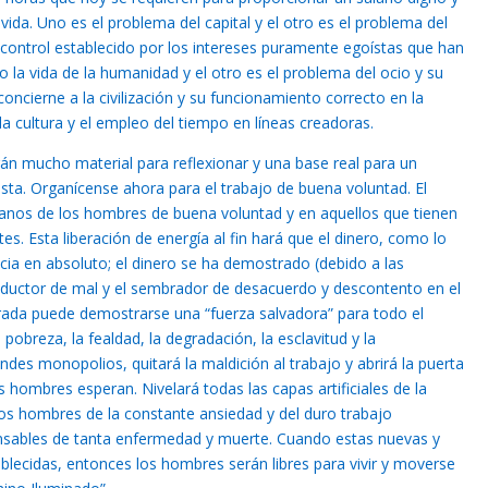
vida. Uno es el problema del capital y el otro es el problema del
 control establecido por los intereses puramente egoístas que han
 la vida de la humanidad y el otro es el problema del ocio y su
oncierne a la civilización y su funcionamiento correcto en la
la cultura y el empleo del tiempo en líneas creadoras.
án mucho material para reflexionar y una base real para un
ista. Organícense ahora para el trabajo de buena voluntad. El
anos de los hombres de buena voluntad y en aquellos que tienen
tes. Esta liberación de energía al fin hará que el dinero, como lo
a en absoluto; el dinero se ha demostrado (debido a las
oductor de mal y el sembrador de desacuerdo y descontento en el
rada puede demostrarse una “fuerza salvadora” para todo el
obreza, la fealdad, la degradación, la esclavitud y la
ndes monopolios, quitará la maldición al trabajo y abrirá la puerta
 hombres esperan. Nivelará todas las capas artificiales de la
los hombres de la constante ansiedad y del duro trabajo
nsables de tanta enfermedad y muerte. Cuando estas nuevas y
lecidas, entonces los hombres serán libres para vivir y moverse