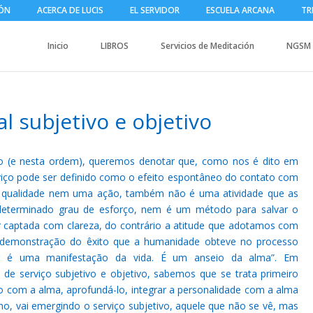
IÓN
ACERCA DE LUCIS
EL SERVIDOR
ESCUELA ARCANA
TR
Inicio
LIBROS
Servicios de Meditación
NGSM
l subjetivo e objetivo
ivo (e nesta ordem), queremos denotar que, como nos é dito em
erviço pode ser definido como o efeito espontâneo do contato com
 qualidade nem uma ação, também não é uma atividade que as
determinado grau de esforço, nem é um método para salvar o
r captada com clareza, do contrário a atitude que adotamos com
l demonstração do êxito que a humanidade obteve no processo
vir é uma manifestação da vida. É um anseio da alma”. Em
de serviço subjetivo e objetivo, sabemos que se trata primeiro
to com a alma, aprofundá-lo, integrar a personalidade com a alma
nho, vai emergindo o serviço subjetivo, aquele que não se vê, mas