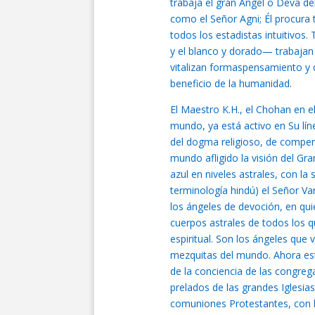
trabaja el gran Ángel o Deva de
como el Señor Agni; Él procura 
todos los estadistas intuitivos
y el blanco y dorado— trabaja
vitalizan formaspensamiento y 
beneficio de la humanidad.
El Maestro K.H., el Chohan en e
mundo, ya está activo en Su lí
del dogma religioso, de compene
mundo afligido la visión del Gra
azul en niveles astrales, con la
terminología hindú) el Señor Var
los ángeles de devoción, en qui
cuerpos astrales de todos los qu
espiritual. Son los ángeles que v
mezquitas del mundo. Ahora e
de la conciencia de las congreg
prelados de las grandes Iglesia
comuniones Protestantes, con 