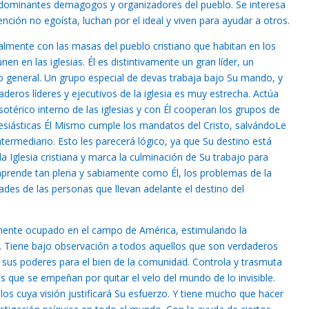
s dominantes demagogos y organizadores del pueblo. Se interesa
nción no egoísta, luchan por el ideal y viven para ayudar a otros.
almente con las masas del pueblo cristiano que habitan en los
en en las iglesias. Él es distintivamente un gran líder, un
o general. Un grupo especial de devas trabaja bajo Su mando, y
deros líderes y ejecutivos de la iglesia es muy estrecha. Actúa
sotérico interno de las iglesias y con Él cooperan los grupos de
lesiásticas Él Mismo cumple los mandatos del Cristo, salvándoLe
ermediario. Esto les parecerá lógico, ya que Su destino está
a Iglesia cristiana y marca la culminación de Su trabajo para
prende tan plena y sabiamente como Él, los problemas de la
dades de las personas que llevan adelante el destino del
amente ocupado en el campo de América, estimulando la
e. Tiene bajo observación a todos aquellos que son verdaderos
n sus poderes para el bien de la comunidad. Controla y trasmuta
 que se empeñan por quitar el velo del mundo de lo invisible.
os cuya visión justificará Su esfuerzo. Y tiene mucho que hacer