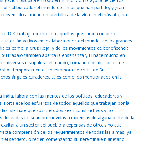
stigación psíquica en todo el mundo. Con la ayuda de ciertos
 abrir al buscador el mundo de almas que han partido, y gran
convencido al mundo materialista de la vida en el más allá, ha
tro D.K. trabaja mucho con aquellos que curan con puro
 que están activos en los laboratorios del mundo, de los grandes
iales como la Cruz Roja, y de los movimientos de beneficencia
. Su trabajo también abarca la enseñanza y Él hace mucho en
os diversos discípulos del mundo, tomando los discípulos de
oLos temporalmente, en esta hora de crisis, de Sus
uchos ángeles curadores, tales como los mencionados en la
a India, labora con las mentes de los políticos, educadores y
s. Fortalece los esfuerzos de todos aquellos que trabajan por la
idas, siempre que sus métodos sean constructivos y no
ias deseadas no sean promovidas a expensas de alguna parte de la
exaltar a un sector del pueblo a expensas de otro, sino que
rrecta comprensión de los requerimientos de todas las almas, ya
 el sendero, o recién comenzando su peregrinaje planetario