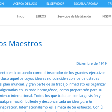
IÓN
ACERCA DE LUCIS
EL SERVIDOR
ESCUELA ARCANA
TR
Inicio
LIBROS
Servicios de Meditación
NGSM
los Maestros
Diciembre de 1919
nto está actuando como el inspirador de los grandes ejecutivos
cluso aquellos cuyos ideales no coinciden con los de ustedes
 plan mundial, y gran parte de su trabajo inmediato es organizar
 amalgamarlas en un todo homogéneo, como preparación para su
ento internacional. Todos los que trabajan con larga visión y
ualquier nación bullente y desconcertada un ideal
para la
 inspiración. Internacionalismo es la meta de Su esfuerzo. Con Él