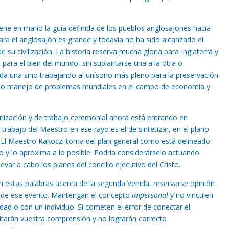
ene en mano la guía definida de los pueblos anglosajones hacia
para el anglosajón es grande y todavía no ha sido alcanzado el
 su civilización. La historia reserva mucha gloria para Inglaterra y
para el bien del mundo, sin suplantarse una a la otra o
cada una sino trabajando al unísono más pleno para la preservación
ecto manejo de problemas mundiales en el campo de economía y
ización y de trabajo ceremonial ahora está entrando en
trabajo del Maestro en ese rayo es el de sintetizar, en el plano
an. El Maestro Rakoczi toma del plan general como está delineado
io y lo aproxima a lo posible. Podría considerárselo actuando
evar a cabo los planes del concilio ejecutivo del Cristo.
n estas palabras acerca de la segunda Venida, reservarse opinión
a de ese evento. Mantengan el concepto
impersonal
y no vinculen
dad o con un individuo. Si cometen el error de conectar el
imitarán vuestra comprensión y no lograrán correcto