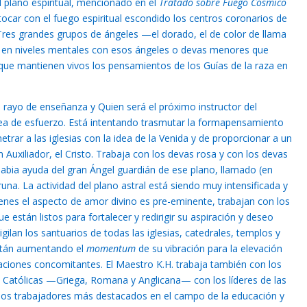
l plano espiritual, mencionado en el
Tratado sobre Fuego Cósmico
tocar con el fuego espiritual escondido los centros coronarios de
. Tres grandes grupos de ángeles —el dorado, el de color de llama
n en niveles mentales con esos ángeles o devas menores que
que mantienen vivos los pensamientos de los Guías de la raza en
l rayo de enseñanza y Quien será el próximo instructor del
nea de esfuerzo. Está intentando trasmutar la formapensamiento
trar a las iglesias con la idea de la Venida y de proporcionar a un
n Auxiliador, el Cristo. Trabaja con los devas rosa y con los devas
 sabia ayuda del gran Ángel guardián de ese plano, llamado (en
una. La actividad del plano astral está siendo muy intensificada y
enes el aspecto de amor divino es pre-eminente, trabajan con los
e están listos para fortalecer y redirigir su aspiración y deseo
igilan los santuarios de todas las iglesias, catedrales, templos y
stán aumentando el
momentum
de su vibración para la elevación
aciones concomitantes. El Maestro K.H. trabaja también con los
s Católicas —Griega, Romana y Anglicana— con los líderes de las
los trabajadores más destacados en el campo de la educación y