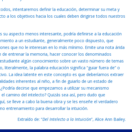
dos, intentaremos definir la educación, determinar su meta y
cto a los objetivos hacia los cuales deben dirigirse todos nuestros
os su aspecto menos interesante, podría definirse a la educación
imiento a un estudiante, generalmente poco dispuesto, que
iones que no le interesan en lo más mínimo. Emite una nota árida
te de entrenar la memoria, hacer conocer los denominados
l estudiante algún conocimiento sobre un vasto número de temas
o, literalmente, la palabra educación significa “guiar fuera de” o
uctivo. La idea latente en este concepto es que deberíamos extraer
ialidades inherentes al niño, a fin de guiarlo de un estado de
 ¿Podría decirse que empezamos a utilizar su mecanismo
a el camino del intelecto? Quizás sea así, pero dudo que
í, se lleve a cabo la buena obra y se les enseñe el verdadero
omo entrenamiento para desarrollar la intuición.
Extraído de: “
Del Intelecto a la Intuición
”, Alice Ann Bailey.