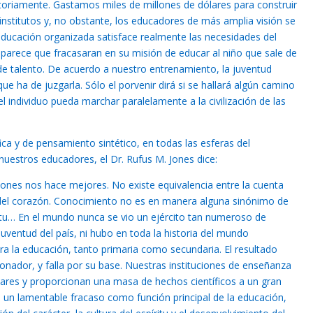
toriamente. Gastamos miles de millones de dólares para construir
institutos y, no obstante, los educadores de más amplia visión se
educación organizada satisface realmente las necesidades del
arece que fracasaran en su misión de educar al niño que sale de
e talento. De acuerdo a nuestro entrenamiento, la juventud
que ha de juzgarla. Sólo el porvenir dirá si se hallará algún camino
del individuo pueda marchar paralelamente a la civilización de las
fica y de pensamiento sintético, en todas las esferas del
estros educadores, el Dr. Rufus M. Jones dice:
iones nos hace mejores. No existe equivalencia entre la cuenta
 del corazón. Conocimiento no es en manera alguna sinónimo de
ritu… En el mundo nunca se vio un ejército tan numeroso de
uventud del país, ni hubo en toda la historia del mundo
a la educación, tanto primaria como secundaria. El resultado
onador, y falla por su base. Nuestras instituciones de enseñanza
res y proporcionan una masa de hechos científicos a un gran
 un lamentable fracaso como función principal de la educación,