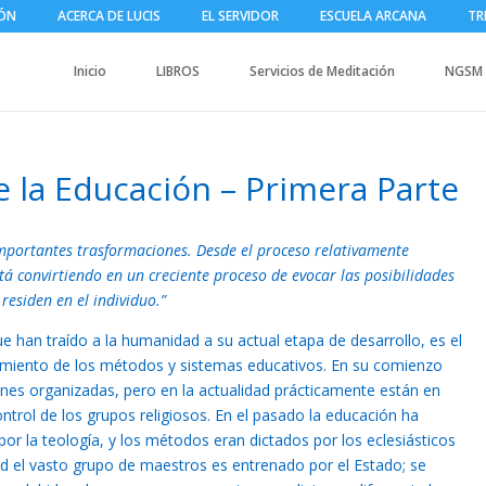
IÓN
ACERCA DE LUCIS
EL SERVIDOR
ESCUELA ARCANA
TR
Inicio
LIBROS
Servicios de Meditación
NGSM
e la Educación – Primera Parte
importantes trasformaciones. Desde el proceso relativamente
stá convirtiendo en un creciente proceso de evocar las posibilidades
esiden en el individuo.”
 han traído a la humanidad a su actual etapa de desarrollo, es el
amiento de los métodos y sistemas educativos. En su comienzo
ones organizadas, pero en la actualidad prácticamente están en
ntrol de los grupos religiosos. En el pasado la educación ha
or la teología, y los métodos eran dictados por los eclesiásticos
dad el vasto grupo de maestros es entrenado por el Estado; se