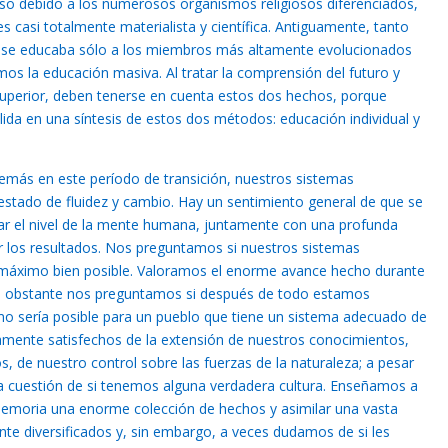
gioso debido a los numerosos organismos religiosos diferenciados,
s casi totalmente materialista y científica. Antiguamente, tanto
 se educaba sólo a los miembros más altamente evolucionados
os la educación masiva. Al tratar la comprensión del futuro y
uperior, deben tenerse en cuenta estos dos hechos, porque
ida en una síntesis de estos dos métodos: educación individual y
más en este período de transición, nuestros sistemas
stado de fluidez y cambio. Hay un sentimiento general de que se
var el nivel de la mente humana, juntamente con una profunda
r los resultados. Nos preguntamos si nuestros sistemas
máximo bien posible. Valoramos el enorme avance hecho durante
no obstante nos preguntamos si después de todo estamos
mo sería posible para un pueblo que tiene un sistema adecuado de
mente satisfechos de la extensión de nuestros conocimientos,
 de nuestro control sobre las fuerzas de la naturaleza; a pesar
 cuestión de si tenemos alguna verdadera cultura. Enseñamos a
emoria una enorme colección de hechos y asimilar una vasta
te diversificados y, sin embargo, a veces dudamos de si les