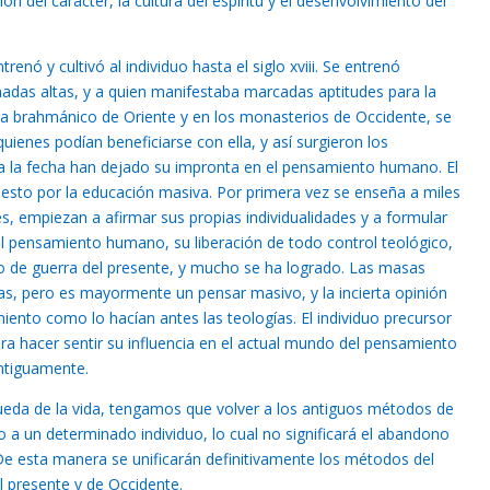
ón del carácter, la cultura del espíritu y el desenvolvimiento del
renó y cultivó al individuo hasta el siglo xviii. Se entrenó
madas altas, y a quien manifestaba marcadas aptitudes para la
tema brahmánico de Oriente y en los monasterios de Occidente, se
quienes podían beneficiarse con ella, y así surgieron los
a la fecha han dejado su impronta en el pensamiento humano. El
 esto por la educación masiva. Por primera vez se enseña a miles
s, empiezan a afirmar sus propias individualidades y a formular
del pensamiento humano, su liberación de todo control teológico,
rito de guerra del presente, y mucho se ha logrado. Las masas
s, pero es mayormente un pensar masivo, y la incierta opinión
ento como lo hacían antes las teologías. El individuo precursor
ra hacer sentir su influencia en el actual mundo del pensamiento
ntiguamente.
 rueda de la vida, tengamos que volver a los antiguos métodos de
 a un determinado individuo, lo cual no significará el abandono
De esta manera se unificarán definitivamente los métodos del
l presente y de Occidente.