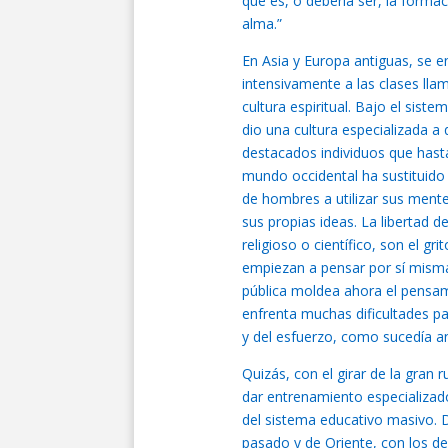
que es, o debería ser, la formaci
alma.”
En Asia y Europa antiguas, se ent
intensivamente a las clases lla
cultura espiritual. Bajo el sis
dio una cultura especializada a 
destacados individuos que hast
mundo occidental ha sustituido
de hombres a utilizar sus mente
sus propias ideas. La libertad 
religioso o científico, son el g
empiezan a pensar por sí misma
pública moldea ahora el pensami
enfrenta muchas dificultades pa
y del esfuerzo, como sucedía a
Quizás, con el girar de la gran
dar entrenamiento especializado
del sistema educativo masivo. 
pasado y de Oriente, con los de