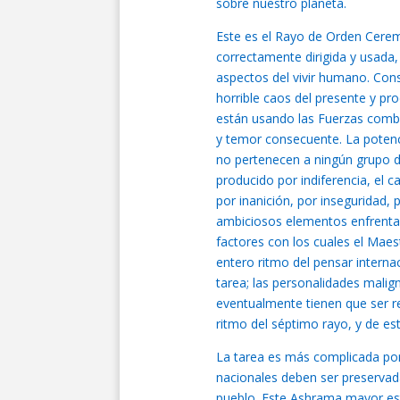
sobre nuestro planeta.
Este es el Rayo de Orden Ceremo
correctamente dirigida y usada
aspectos del vivir humano. Con
horrible caos del presente y pro
están usando las Fuerzas combin
y temor consecuente. La potenc
no pertenecen a ningún grupo de
producido por indiferencia, el 
por inanición, por inseguridad, 
ambiciosos elementos enfrentad
factores con los cuales el Maestr
entero ritmo del pensar internac
tarea; las personalidades malig
eventualmente tienen que ser r
ritmo del séptimo rayo, y de e
La tarea es más complicada por e
nacionales deben ser preservada
pueblo. Este Ashrama mayor est