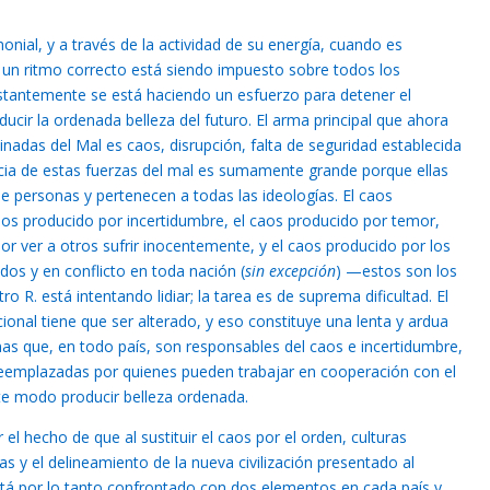
nial, y a través de la actividad de su energía, cuando es
, un ritmo correcto está siendo impuesto sobre todos los
stantemente se está haciendo un esfuerzo para detener el
ducir la ordenada belleza del futuro. El arma principal que ahora
adas del Mal es caos, disrupción, falta de seguridad establecida
ia de estas fuerzas del mal es sumamente grande porque ellas
 personas y pertenecen a todas las ideologías. El caos
caos producido por incertidumbre, el caos producido por temor,
por ver a otros sufrir inocentemente, y el caos producido por los
os y en conflicto en toda nación (
sin excepción
) —estos son los
o R. está intentando lidiar; la tarea es de suprema dificultad. El
ional tiene que ser alterado, y eso constituye una lenta y ardua
nas que, en todo país, son responsables del caos e incertidumbre,
eemplazadas por quienes pueden trabajar en cooperación con el
ste modo producir belleza ordenada.
l hecho de que al sustituir el caos por el orden, culturas
s y el delineamiento de la nueva civilización presentado al
á por lo tanto confrontado con dos elementos en cada país y