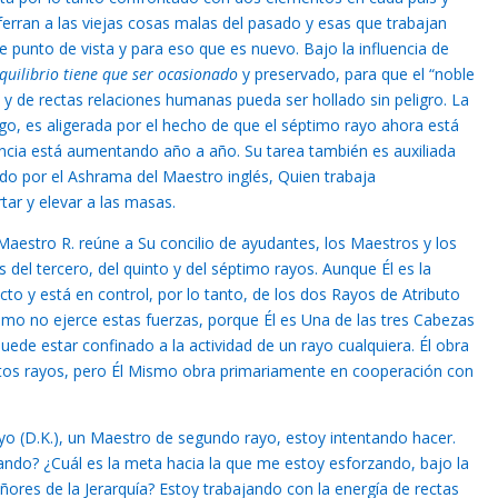
erran a las viejas cosas malas del pasado y esas que trabajan
 punto de vista y para eso que es nuevo. Bajo la influencia de
quilibrio tiene que ser ocasionado
y preservado, para que el “noble
y de rectas relaciones humanas pueda ser hollado sin peligro. La
go, es aligerada por el hecho de que el séptimo rayo ahora está
encia está aumentando año a año. Su tarea también es auxiliada
zado por el Ashrama del Maestro inglés, Quien trabaja
ar y elevar a las masas.
aestro R. reúne a Su concilio de ayudantes, los Maestros y los
 del tercero, del quinto y del séptimo rayos. Aunque Él es la
to y está en control, por lo tanto, de los dos Rayos de Atributo
mo no ejerce estas fuerzas, porque Él es Una de las tres Cabezas
puede estar confinado a la actividad de un rayo cualquiera. Él obra
stos rayos, pero Él Mismo obra primariamente en cooperación con
yo (D.K.), un Maestro de segundo rayo, estoy intentando hacer.
ando? ¿Cuál es la meta hacia la que me estoy esforzando, bajo la
eñores de la Jerarquía? Estoy trabajando con la energía de rectas