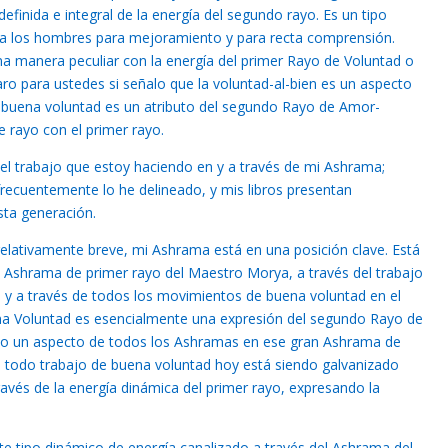
efinida e integral de la energía del segundo rayo. Es un tipo
 a los hombres para mejoramiento y para recta comprensión.
a manera peculiar con la energía del primer Rayo de Voluntad o
ro para ustedes si señalo que la voluntad-al-bien es un aspecto
 buena voluntad es un atributo del segundo Rayo de Amor-
e rayo con el primer rayo.
l trabajo que estoy haciendo en y a través de mi Ashrama;
recuentemente lo he delineado, y mis libros presentan
ta generación.
 relativamente breve, mi Ashrama está en una posición clave. Está
 Ashrama de primer rayo del Maestro Morya, a través del trabajo
y a través de todos los movimientos de buena voluntad en el
 Voluntad es esencialmente una expresión del segundo Rayo de
nto un aspecto de todos los Ashramas en ese gran Ashrama de
ro todo trabajo de buena voluntad hoy está siendo galvanizado
ravés de la energía dinámica del primer rayo, expresando la
ste tipo dinámico de energía canalizado a través del Ashrama del