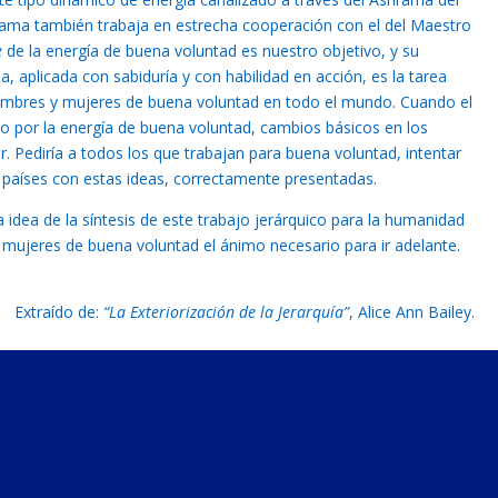
rama también trabaja en estrecha cooperación con el del Maestro
e
de la energía de buena voluntad es nuestro objetivo, y su
ia, aplicada con sabiduría y con habilidad en acción, es la tarea
mbres y mujeres de buena voluntad en todo el mundo. Cuando el
o por la energía de buena voluntad, cambios básicos en los
. Pediría a todos los que trabajan para buena voluntad, intentar
s países con estas ideas, correctamente presentadas.
 idea de la síntesis de este trabajo jerárquico para la humanidad
 mujeres de buena voluntad el ánimo necesario para ir adelante.
Extraído de:
“La Exteriorización de la Jerarquía”
, Alice Ann Bailey.