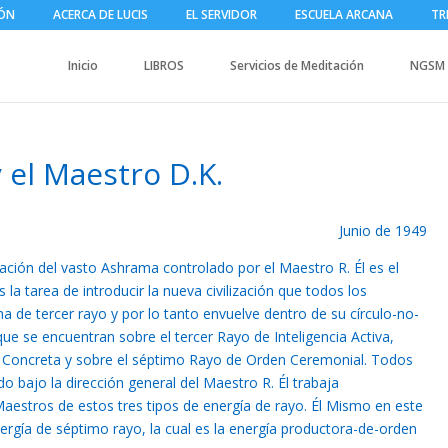
IÓN
ACERCA DE LUCIS
EL SERVIDOR
ESCUELA ARCANA
TR
Inicio
LIBROS
Servicios de Meditación
NGSM
y el Maestro D.K.
Junio de 1949
ción del vasto Ashrama controlado por el Maestro R. Él es el
s la tarea de introducir la nueva civilización que todos los
 de tercer rayo y por lo tanto envuelve dentro de su círculo-no-
e se encuentran sobre el tercer Rayo de Inteligencia Activa,
a Concreta y sobre el séptimo Rayo de Orden Ceremonial. Todos
 bajo la dirección general del Maestro R. Él trabaja
aestros de estos tres tipos de energía de rayo. Él Mismo en este
ía de séptimo rayo, la cual es la energía productora-de-orden