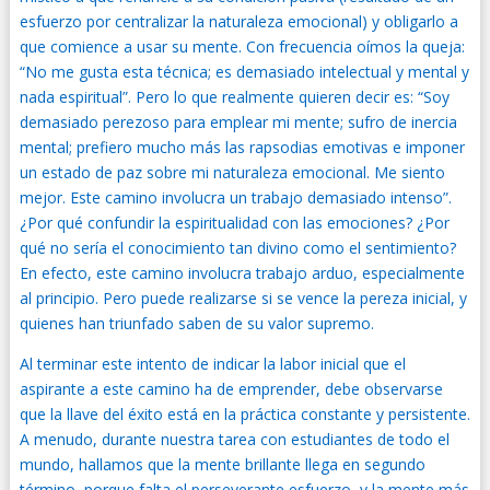
esfuerzo por centralizar la naturaleza emocional) y obligarlo a
que comience a usar su mente. Con frecuencia oímos la queja:
“No me gusta esta técnica; es demasiado intelectual y mental y
nada espiritual”. Pero lo que realmente quieren decir es: “Soy
demasiado perezoso para emplear mi mente; sufro de inercia
mental; prefiero mucho más las rapsodias emotivas e imponer
un estado de paz sobre mi naturaleza emocional. Me siento
mejor. Este camino involucra un trabajo demasiado intenso”.
¿Por qué confundir la espiritualidad con las emociones? ¿Por
qué no sería el conocimiento tan divino como el sentimiento?
En efecto, este camino involucra trabajo arduo, especialmente
al principio. Pero puede realizarse si se vence la pereza inicial, y
quienes han triunfado saben de su valor supremo.
Al terminar este intento de indicar la labor inicial que el
aspirante a este camino ha de emprender, debe observarse
que la llave del éxito está en la práctica constante y persistente.
A menudo, durante nuestra tarea con estudiantes de todo el
mundo, hallamos que la mente brillante llega en segundo
término, porque falta el perseverante esfuerzo, y la mente más