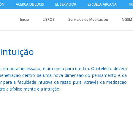
IÓN
ACERCA DE LUCIS
EL SERVIDOR
ESCUELA ARCANA
TR
Inicio
LIBROS
Servicios de Meditación
NGSM
 Intuição
o, embora necessário, é um meio para um fim. O intelecto deverá
penetração dentro de uma nova dimensão do pensamento e da
 para a faculdade intuitiva da razão pura. Através da meditação
re a tríplice mente e a intuição.