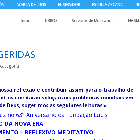
IÓN
ACERCA DE LUCIS
EL SERVIDOR
ESCUELA ARCANA
TR
Inicio
LIBROS
Servicios de Meditación
NGSM
UGERIDAS
 categoría
ossa reflexão e contribuir assim para o trabalho de
ntais que darão solução aos problemas mundiais em
de Deus, sugerimos as seguintes leituras:»
Luz no 63° Aniversário da Fundação Lucis
O DA NOVA ERA
MENTO – REFLEXIVO MEDITATIVO